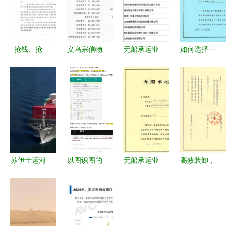
抢钱、抢
义乌宗信物
无船承运业
如何选择一
粮、抢那
流 选择最
务终止及换
家优秀的货
啥？从无船
便捷便宜的
保公示清单
代 深圳市
承运人备案
港口进仓策
培训资料
坤鑫国际货
新政看装卸
略——以义
（XLS版）
运代理详解
服务的合规
乌到天津港
突围
口为例解析
无船承运业
苏伊士运河
以图识图的
无船承运业
高效装卸，
务
堵船危机深
芭芭农场脚
务资质证书
成就国际物
度分析 最
本 已无更
的核心价值
流——上海
优营救策略
新，仅用于
与申请指南
安迪国际物
与无船承运
学习与搬运
流装卸服务