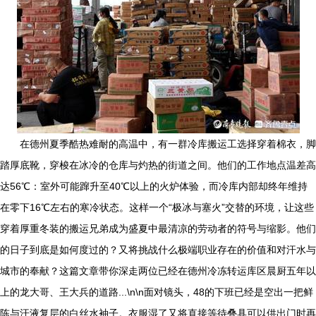
在德州夏季酷热难耐的高温中，有一群冷库搬运工选择穿着棉衣，脚
踏厚底靴，穿梭在冰冷的仓库与灼热的街道之间。他们的工作地点温差高
达56℃：室外可能蹿升至40℃以上的火炉体验，而冷库内部却终年维持
在零下16℃左右的寒冷状态。这样一个“极冰与塞火”交替的环境，让这些
穿着厚重冬装的搬运兄弟成为盛夏中最清凉的劳动者的符号与缩影。他们
的日子到底是如何度过的？又将挑战什么极端职业存在的价值和对汗水与
城市的奉献？这篇文章带你深走两位已经在德州冷冻转运库区晨厨五年以
上的龙大哥、王大兵的道路...\n\n面对镜头，48的下班已经是空出一把鲜
陈与汗液复层的白丝水袖子。衣服湿了又将直接等待叠具可以供出门时再