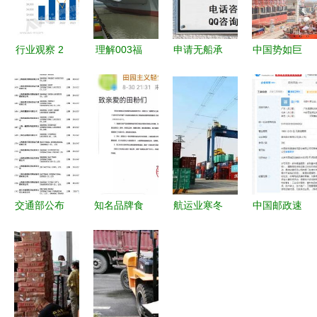
行业观察 2
理解003福
申请无船承
中国势如巨
天业绩顶1
建舰 亮点
运人资质与
浪 全产业
个月，国庆
背后的多元
装卸服务的
链优势下
家居家电销
解读与改进
关联政策解
的“航母产
售爆火背后
方向
读
能”几何？
的装卸服务
挑战
交通部公布
知名品牌食
航运业寒冬
中国邮政速
最新终止无
品下架警告
七家大船公
递物流公司
船承运业务
紧急检查你
司面临破
增资至298
经营者名单
家的食品储
产，航空公
亿 无船承
行业监管再
存
司无援助将
运业务新篇
升级
陷困境
章的开启